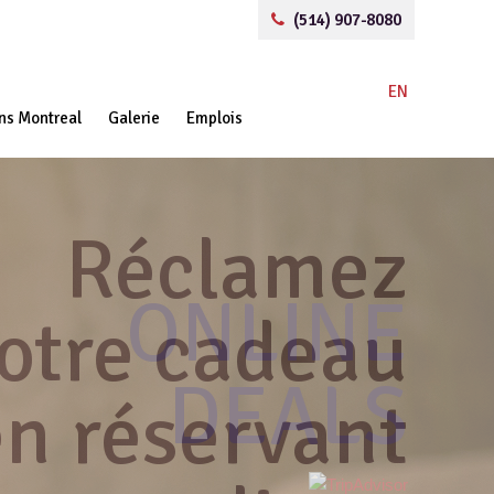
(514) 907-8080
EN
ons Montreal
Galerie
Emplois
Réclamez
ONLINE
otre cadeau
DEALS
en réservant