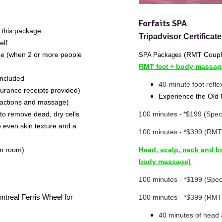
Forfaits SPA
 this package
Tripadvisor Certificat
elf
ine (when 2 or more people
(RMT Couple
SPA Packages
RMT
+ body massage
foot
Included
40-minute foot refl
rance receipts provided)
Experience the Old
tractions and massage)
 to remove dead, dry cells
100 minutes
*$199 (Speci
-
 even skin texture and a
100 minutes - *$399 (RM
am room)
Head, scalp, neck and 
body massage)
100 minutes - *$199 (Specia
ntreal Ferris Wheel for
100 minutes - *$399 (RM
40 minutes of head