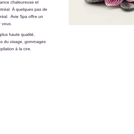
biance chaleureuse et
ntréal. À quelques pas de
r
é
al. Avie Spa offre un
r vous.
plus haute qualité,
ns du visage, gommages
ation à la cire.