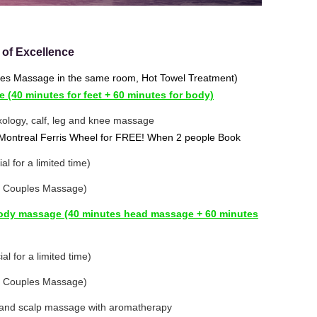
e of Excellence
s Massage in the same room, Hot Towel Treatment)
 (40 minutes for feet + 60 minutes for body)
exology, calf, leg and knee massage
 Montreal Ferris Wheel for FREE! When 2 people Book
al for a limited time)
T Couples Massage)
body massage (40 minutes head massage + 60 minutes
l for a limited time)
T Couples Massage)
 and scalp massage with aromatherapy